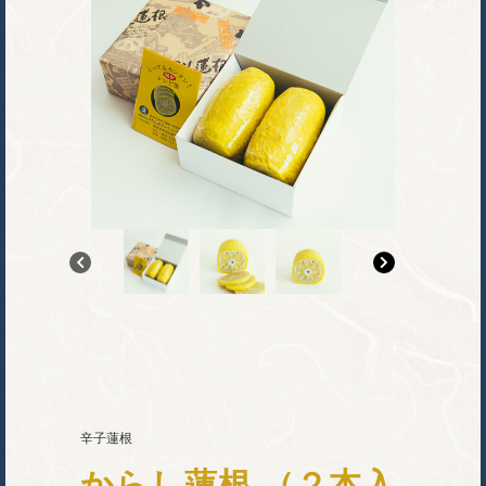
辛子蓮根
からし蓮根 （２本入