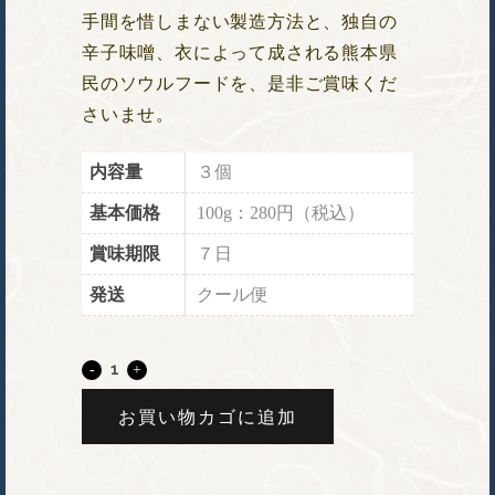
手間を惜しまない製造方法と、独自の
辛子味噌、衣によって成される熊本県
民のソウルフードを、是非ご賞味くだ
さいませ。
内容量
３個
基本価格
100g：280円（税込）
賞味期限
７日
発送
クール便
お買い物カゴに追加