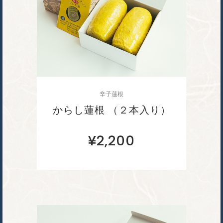
辛子蓮根
からし蓮根 （２本入り）
¥
2,200