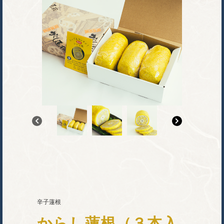
辛子蓮根
からし蓮根（３本入